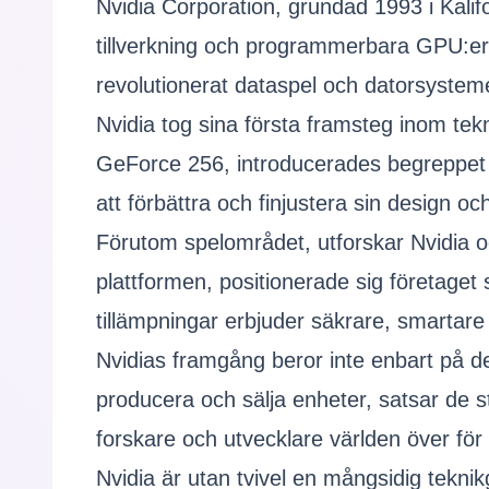
Nvidia Corporation, grundad 1993 i Kali
tillverkning och programmerbara GPU:er 
revolutionerat dataspel och datorsysteme
Nvidia tog sina första framsteg inom te
GeForce 256, introducerades begreppet "G
att förbättra och finjustera sin design oc
Förutom spelområdet, utforskar Nvidia oc
plattformen, positionerade sig företaget
tillämpningar erbjuder säkrare, smartare oc
Nvidias framgång beror inte enbart på de
producera och sälja enheter, satsar de s
forskare och utvecklare världen över för
Nvidia är utan tvivel en mångsidig tekni