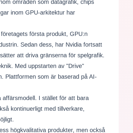
 inom områden som datagrafik, chips
ngar inom GPU-arkitektur har
 företagets första produkt, GPU:n
ustrin. Sedan dess, har Nvidia fortsatt
sätter att driva gränserna för spelgrafik.
eknik. Med uppstarten av "Drive"
in. Plattformen som är baserad på AI-
färsmodell. I stället för att bara
så kontinuerligt med tillverkare,
jligt.
 dess högkvalitativa produkter, men också