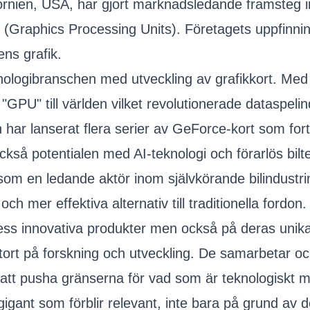
fornien, USA, har gjort marknadsledande framsteg
(Graphics Processing Units). Företagets uppfinni
ns grafik.
knologibranschen med utveckling av grafikkort. Med
PU" till världen vilket revolutionerade dataspelind
h har lanserat flera serier av GeForce-kort som fort
kså potentialen med AI-teknologi och förarlös bilt
 som en ledande aktör inom självkörande bilindustr
h mer effektiva alternativ till traditionella fordon.
ss innovativa produkter men också på deras unika af
tort på forskning och utveckling. De samarbetar ock
 att pusha gränserna för vad som är teknologiskt mö
kgigant som förblir relevant, inte bara på grund av