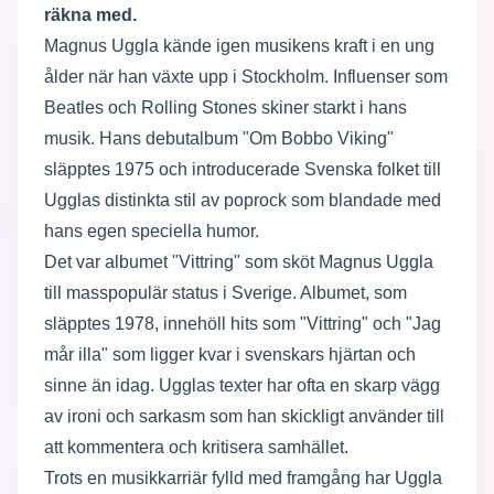
räkna med.
Magnus Uggla kände igen musikens kraft i en ung
ålder när han växte upp i Stockholm. Influenser som
Beatles och Rolling Stones skiner starkt i hans
musik. Hans debutalbum "Om Bobbo Viking"
släpptes 1975 och introducerade Svenska folket till
Ugglas distinkta stil av poprock som blandade med
hans egen speciella humor.
Det var albumet "Vittring" som sköt Magnus Uggla
till masspopulär status i Sverige. Albumet, som
släpptes 1978, innehöll hits som "Vittring" och "Jag
mår illa" som ligger kvar i svenskars hjärtan och
sinne än idag. Ugglas texter har ofta en skarp vägg
av ironi och sarkasm som han skickligt använder till
att kommentera och kritisera samhället.
Trots en musikkarriär fylld med framgång har Uggla