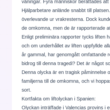
våningar. Fyra människor berättades att h
Hjälparbetare anlände snabbt till plats
överlevande ur vrakresterna. Dock kunde i
de omkomna, men de är rapporterade att
Enligt preliminära rapporter tycks liften 
och om underhållet av liften uppfyllde 
år gammal, har genomgått omfattande ren
bidrog till denna tragedi? Det är något
Denna olycka är en tragisk påminnelse om
familjerna till de omkomna, och vi hoppa
sort.
Kortfakta om liftolyckan i Spanien:
Olyckan inträffade i Valencias provins 