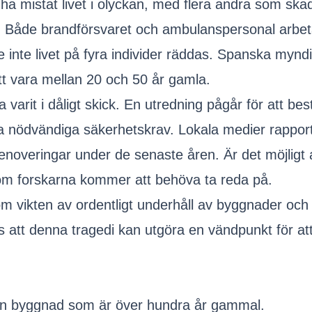
a mistat livet i olyckan, med flera andra som skada
en. Både brandförsvaret och ambulanspersonal arbet
nte livet på fyra individer räddas. Spanska myndighe
 vara mellan 20 och 50 år gamla.
ha varit i dåligt skick. En utredning pågår för att 
alla nödvändiga säkerhetskrav. Lokala medier rappo
overingar under de senaste åren. Är det möjligt a
 som forskarna kommer att behöva ta reda på.
 vikten av ordentligt underhåll av byggnader och de
s att denna tragedi kan utgöra en vändpunkt för at
i en byggnad som är över hundra år gammal.