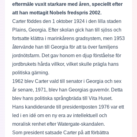
eftermäle vuxit starkare med åren, speciellt efter
att han mottagit Nobels fredspris 2002.
Carter föddes den 1 oktober 1924 i den lilla staden
Plains, Georgia. Efter skolan gick han till sjöss och
fortsatte klättra i marinkårens gradsystem, men 1953
återvände han till Georgia för att ta över familjens
jordnötsfarm. Det gav honom en djup förståelse för
jordbrukets hårda villkor, vilket skulle prägla hans
politiska gärning.
1962 blev Carter vald till senator i Georgia och sex
år senare, 1971, blev han Georgias guvernör. Detta
blev hans politiska språngbräda till Vita Huset.
Hans kandiderande till presidentposten 1976 var ett
led i en idé om en ny era av intellektuell och
moralisk renhet efter Watergate-skandalen.
Som president satsade Carter på att förbättra