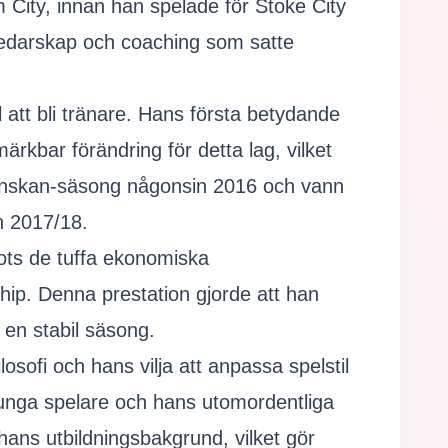
m City, innan han spelade för Stoke City
 ledarskap och coaching som satte
ill att bli tränare. Hans första betydande
kbar förändring för detta lag, vilket
Allsvenskan-säsong någonsin 2016 och vann
n 2017/18.
rots de tuffa ekonomiska
ship. Denna prestation gjorde att han
 en stabil säsong.
ofi och hans vilja att anpassa spelstil
kla unga spelare och hans utomordentliga
 hans utbildningsbakgrund, vilket gör