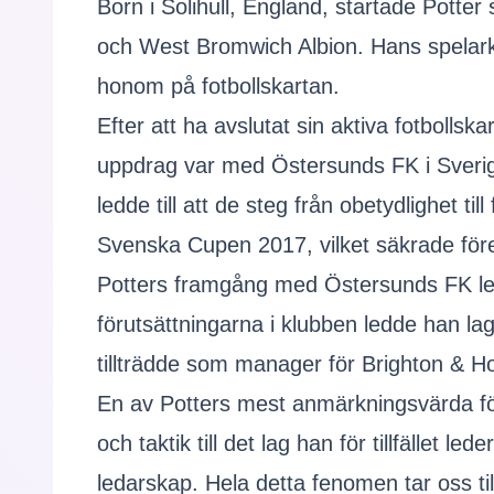
Born i Solihull, England, startade Potte
och West Bromwich Albion. Hans spelarka
honom på fotbollskartan.
Efter att ha avslutat sin aktiva fotbollska
uppdrag var med Östersunds FK i Sverige
ledde till att de steg från obetydlighet 
Svenska Cupen 2017, vilket säkrade för
Potters framgång med Östersunds FK ledd
förutsättningarna i klubben ledde han la
tillträdde som manager för Brighton & Hov
En av Potters mest anmärkningsvärda förm
och taktik till det lag han för tillfället
ledarskap. Hela detta fenomen tar oss til