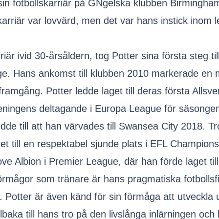
r sin fotbollskarriär på GNgelska klubben Birmingha
rriär var lovvärd, men det var hans instick inom
rriär ivid 30-årsåldern, tog Potter sina första steg t
. Hans ankomst till klubben 2010 markerade en mär
till framgång. Potter ledde laget till deras första 
eningens deltagande i Europa League för säsonge
e till att han värvades till Swansea City 2018. T
get till en respektabel sjunde plats i EFL Champion
e Albion i Premier League, där han förde laget till
ågor som tränare är hans pragmatiska fotbollsfilos
 leder. Potter är även känd för sin förmåga att utvec
lbaka till hans tro på den livslånga inlärningen och