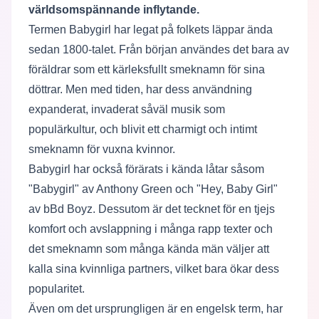
världsomspännande inflytande.
Termen Babygirl har legat på folkets läppar ända
sedan 1800-talet. Från början användes det bara av
föräldrar som ett kärleksfullt smeknamn för sina
döttrar. Men med tiden, har dess användning
expanderat, invaderat såväl musik som
populärkultur, och blivit ett charmigt och intimt
smeknamn för vuxna kvinnor.
Babygirl har också förärats i kända låtar såsom
"Babygirl" av Anthony Green och "Hey, Baby Girl"
av bBd Boyz. Dessutom är det tecknet för en tjejs
komfort och avslappning i många rapp texter och
det smeknamn som många kända män väljer att
kalla sina kvinnliga partners, vilket bara ökar dess
popularitet.
Även om det ursprungligen är en engelsk term, har